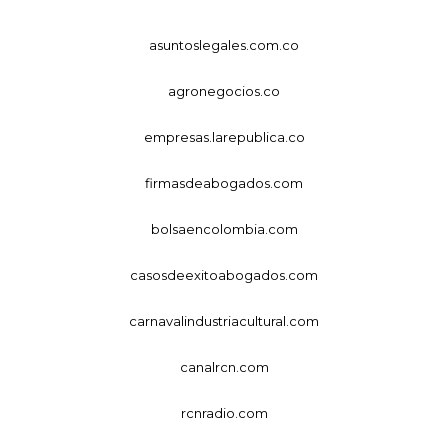
asuntoslegales.com.co
agronegocios.co
empresas.larepublica.co
firmasdeabogados.com
bolsaencolombia.com
casosdeexitoabogados.com
carnavalindustriacultural.com
canalrcn.com
rcnradio.com