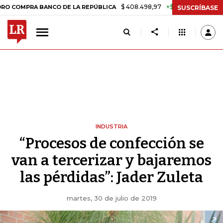
$ 408.498,97
+$ 8.753,81
+2,19%
RA BANCO DE LA REPÚBLICA
TAS
SUSCRÍBASE
INDUSTRIA
“Procesos de confección se
van a tercerizar y bajaremos
las pérdidas”: Jader Zuleta
martes, 30 de julio de 2019