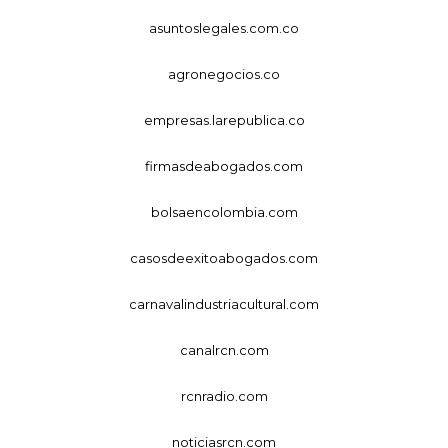
asuntoslegales.com.co
agronegocios.co
empresas.larepublica.co
firmasdeabogados.com
bolsaencolombia.com
casosdeexitoabogados.com
carnavalindustriacultural.com
canalrcn.com
rcnradio.com
noticiasrcn.com