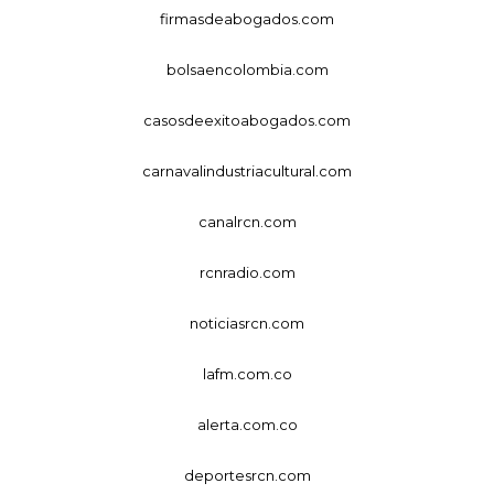
firmasdeabogados.com
bolsaencolombia.com
casosdeexitoabogados.com
carnavalindustriacultural.com
canalrcn.com
rcnradio.com
noticiasrcn.com
lafm.com.co
alerta.com.co
deportesrcn.com