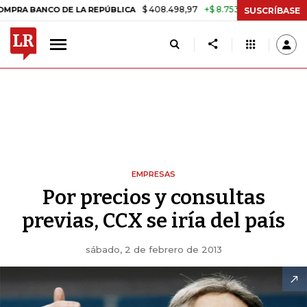
$ 408.498,97
+$ 8.753,81
+2,19%
NCO DE LA REPÚBLICA
TASA DE
SUSCRÍBASE
EMPRESAS
Por precios y consultas
previas, CCX se iría del país
sábado, 2 de febrero de 2013