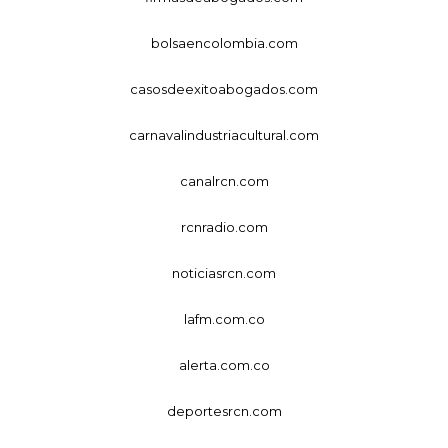
bolsaencolombia.com
casosdeexitoabogados.com
carnavalindustriacultural.com
canalrcn.com
rcnradio.com
noticiasrcn.com
lafm.com.co
alerta.com.co
deportesrcn.com