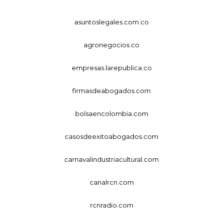
asuntoslegales.com.co
agronegocios.co
empresas.larepublica.co
firmasdeabogados.com
bolsaencolombia.com
casosdeexitoabogados.com
carnavalindustriacultural.com
canalrcn.com
rcnradio.com