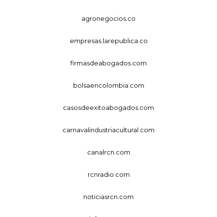
agronegocios.co
empresas.larepublica.co
firmasdeabogados.com
bolsaencolombia.com
casosdeexitoabogados.com
carnavalindustriacultural.com
canalrcn.com
rcnradio.com
noticiasrcn.com