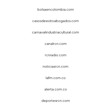
bolsaencolombia.com
casosdeexitoabogados.com
carnavalindustriacultural.com
canalrcn.com
rcnradio.com
noticiasrcn.com
lafm.com.co
alerta.com.co
deportesrcn.com