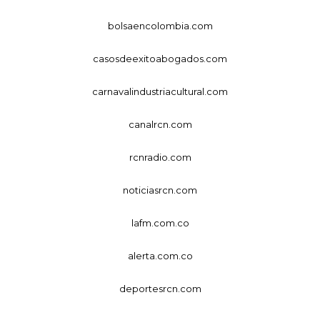
bolsaencolombia.com
casosdeexitoabogados.com
carnavalindustriacultural.com
canalrcn.com
rcnradio.com
noticiasrcn.com
lafm.com.co
alerta.com.co
deportesrcn.com