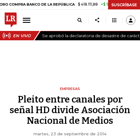
$ 418.111,88
+$ 9.612,91
+2,35%
PRA BANCO DE LA REPÚBLICA
TASA
SUSCRÍBASE
EN VIVO
Se aprobó la declaratoria de desastre de carác
EMPRESAS
Pleito entre canales por
señal HD divide Asociación
Nacional de Medios
martes, 23 de septiembre de 2014