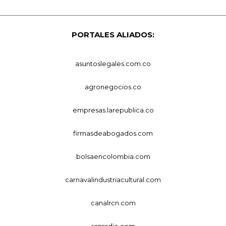
PORTALES ALIADOS:
asuntoslegales.com.co
agronegocios.co
empresas.larepublica.co
firmasdeabogados.com
bolsaencolombia.com
carnavalindustriacultural.com
canalrcn.com
rcnradio.com