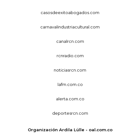
casosdeexitoabogados.com
carnavalindustriacultural.com
canalrcn.com
rcnradio.com
noticiasrcn.com
lafm.com.co
alerta.com.co
deportesrcn.com
Organización Ardila Lülle - oal.com.co