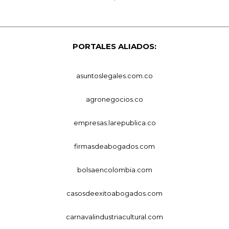
PORTALES ALIADOS:
asuntoslegales.com.co
agronegocios.co
empresas.larepublica.co
firmasdeabogados.com
bolsaencolombia.com
casosdeexitoabogados.com
carnavalindustriacultural.com