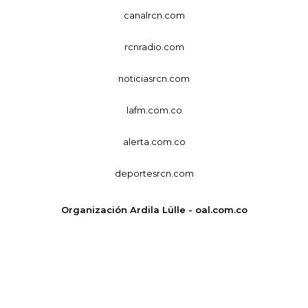
canalrcn.com
rcnradio.com
noticiasrcn.com
lafm.com.co
alerta.com.co
deportesrcn.com
Organización Ardila Lülle - oal.com.co