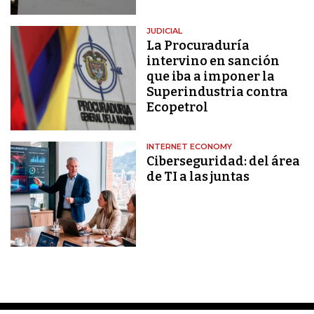
JUDICIAL
La Procuraduría
intervino en sanción
que iba a imponer la
Superindustria contra
Ecopetrol
INTERNET ECONOMY
Ciberseguridad: del área
de TI a las juntas