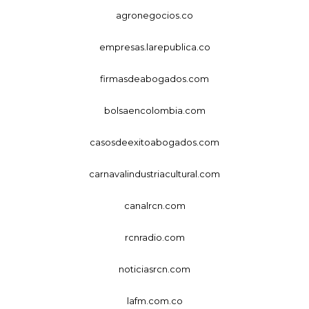
agronegocios.co
empresas.larepublica.co
firmasdeabogados.com
bolsaencolombia.com
casosdeexitoabogados.com
carnavalindustriacultural.com
canalrcn.com
rcnradio.com
noticiasrcn.com
lafm.com.co