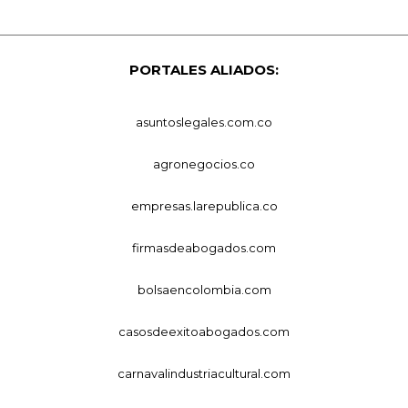
PORTALES ALIADOS:
asuntoslegales.com.co
agronegocios.co
empresas.larepublica.co
firmasdeabogados.com
bolsaencolombia.com
casosdeexitoabogados.com
carnavalindustriacultural.com