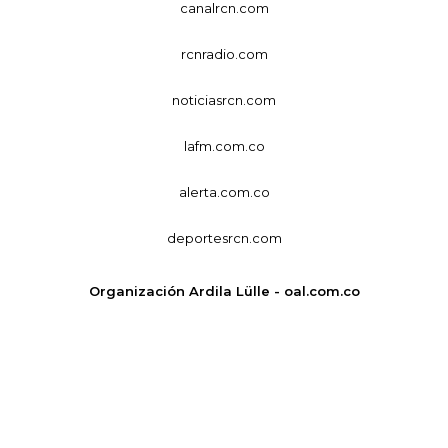
canalrcn.com
rcnradio.com
noticiasrcn.com
lafm.com.co
alerta.com.co
deportesrcn.com
Organización Ardila Lülle - oal.com.co