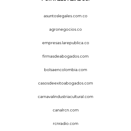
asuntoslegales.com.co
agronegocios.co
empresas.larepublica.co
firmasdeabogados.com
bolsaencolombia.com
casosdeexitoabogados.com
carnavalindustriacultural.com
canalrcn.com
rcnradio.com