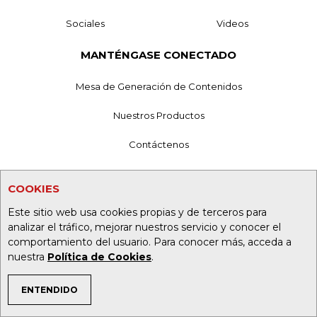
Sociales
Videos
MANTÉNGASE CONECTADO
Mesa de Generación de Contenidos
Nuestros Productos
Contáctenos
Aviso de privacidad
COOKIES
Términos y Condiciones
Este sitio web usa cookies propias y de terceros para
analizar el tráfico, mejorar nuestros servicio y conocer el
Política de Tratamiento de Información
comportamiento del usuario. Para conocer más, acceda a
nuestra
Política de Cookies
.
Política de Cookies
Superintendencia de Industria y Comercio
ENTENDIDO
TEMAS DE INTERÉS