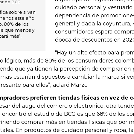
tor de BCG
cuidado personal y vestuario
ica sobre si van
dependencia de promociones 
 menos este año
general y dada la coyuntura,
o, 80% de los
de que menos y
consumidores espera compr
tará más”.
época de descuentos en 202
“Hay un alto efecto para pro
o lógico, más de 80% de los consumidores colom
iendo que ya tienen la percepción de comprar en
más estarían dispuestos a cambiar la marca si v
eresante para ellos”, aclaró Marzo.
pradores prefieren tiendas físicas en vez de c
esar del auge del comercio electrónico, otra ten
 encontró el estudio de BCG es que 68% de los c
firiendo comprar más en tiendas físicas que por 
itales. En productos de cuidado personal y ropa, l