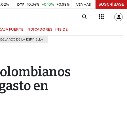
SUSCRÍBASE
10,34%
+0,10%
+0,98%
$ 416,91
+$ 0,05
+0,01%
DTF
UVR
VER MÁS
B
CAJA FUERTE
INDICADORES
INSIDE
BELARDO DE LA ESPRIELLA
 colombianos
gasto en