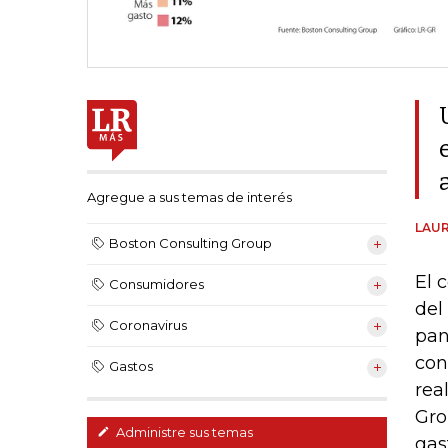
Agregue a sus temas de interés
LAUR
Boston Consulting Group
El 
Consumidores
del
Coronavirus
pan
con
Gastos
rea
Gro
Administre sus temas
gas