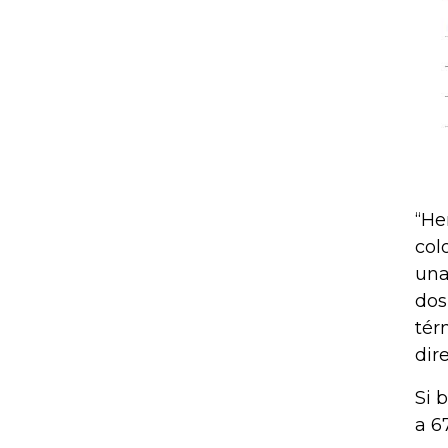
“He
col
una
dos
tér
dir
Si 
a 6