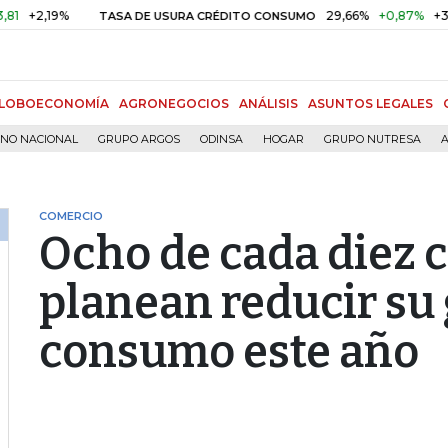
19%
29,66%
+0,87%
+3,02%
TASA DE USURA CRÉDITO CONSUMO
LOBOECONOMÍA
AGRONEGOCIOS
ANÁLISIS
ASUNTOS LEGALES
RNO NACIONAL
GRUPO ARGOS
ODINSA
HOGAR
GRUPO NUTRESA
A
COMERCIO
Ocho de cada diez
planean reducir su 
consumo este año