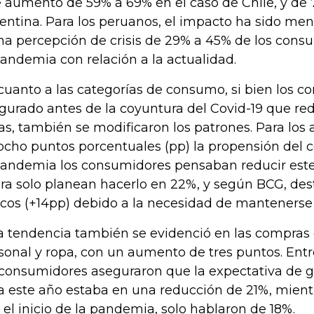
 aumentó de 59% a 69% en el caso de Chile, y de 
entina. Para los peruanos, el impacto ha sido me
na percepción de crisis de 29% a 45% de los cons
pandemia con relación a la actualidad.
cuanto a las categorías de consumo, si bien los 
gurado antes de la coyuntura del Covid-19 que red
as, también se modificaron los patrones. Para lo
ocho puntos porcentuales (pp) la propensión del
pandemia los consumidores pensaban reducir este
ra solo planean hacerlo en 22%, y según BCG, des
scos (+14pp) debido a la necesidad de mantenerse
a tendencia también se evidenció en las compras
sonal y ropa, con un aumento de tres puntos. Entr
 consumidores aseguraron que la expectativa de g
a este año estaba en una reducción de 21%, mien
 el inicio de la pandemia, solo hablaron de 18%.