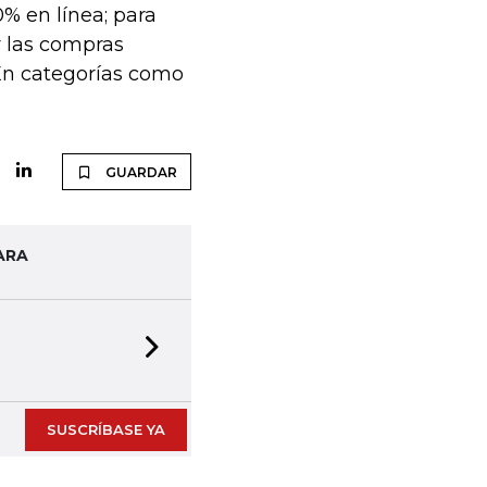
0% en línea; para
r las compras
 En categorías como
GUARDAR
ARA
Next slide
SUSCRÍBASE YA