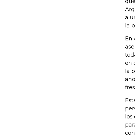
que
Arg
a u
la 
En 
ase
tod
en 
la 
aho
fre
Est
per
los
par
con