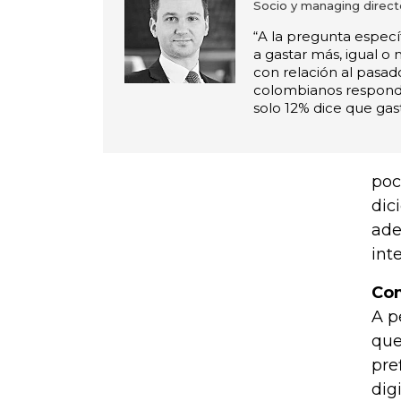
Socio y managing direc
“A la pregunta específ
a gastar más, igual o
con relación al pasad
colombianos respon
solo 12% dice que gas
poc
dic
ade
int
Com
A p
que
pre
dig