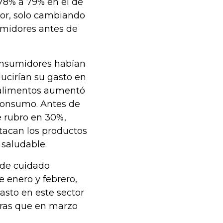
78% a 79% en el de
nor, solo cambiando
umidores antes de
consumidores habían
ucirían su gasto en
s alimentos aumentó
 consumo. Antes de
 rubro en 30%,
tacan los productos
 saludable.
 de cuidado
e enero y febrero,
asto en este sector
tras que en marzo