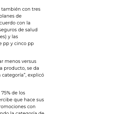
, también con tres
 planes de
cuerdo con la
 seguros de salud
s) y las
e pp y cinco pp
tar menos versus
a producto, se da
categoría”, explicó
 75% de los
ercibe que hace sus
romociones con
endo la categoría de