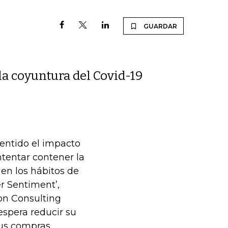
GUARDAR
a coyuntura del Covid-19
sentido el impacto
ntentar contener la
en los hábitos de
r Sentiment’,
on Consulting
espera reducir su
us compras.