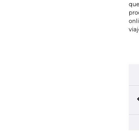
que
pro
onl
via