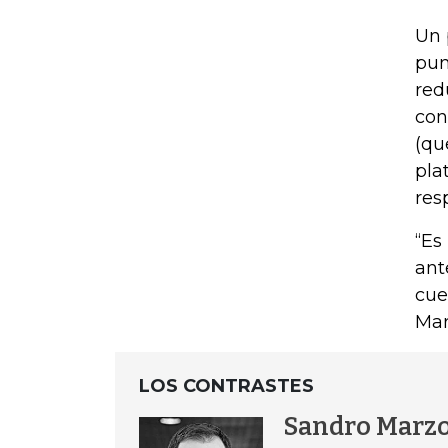
Un 
pun
red
con
(qu
pla
res
“Es
ant
cue
Mar
LOS CONTRASTES
Sandro Marz