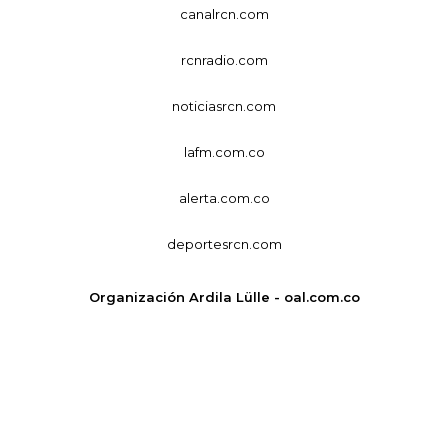
canalrcn.com
rcnradio.com
noticiasrcn.com
lafm.com.co
alerta.com.co
deportesrcn.com
Organización Ardila Lülle - oal.com.co