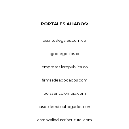
PORTALES ALIADOS:
asuntoslegales.com.co
agronegocios.co
empresas.larepublica.co
firmasdeabogados.com
bolsaencolombia.com
casosdeexitoabogados.com
carnavalindustriacultural.com