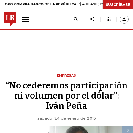
$ 408.498,97
+$ 8.753,81
+2,19%
MPRA BANCO DE LA REPÚBLICA
T
SUSCRÍBASE
EMPRESAS
“No cederemos participación
ni volumen por el dólar”:
Iván Peña
sábado, 24 de enero de 2015