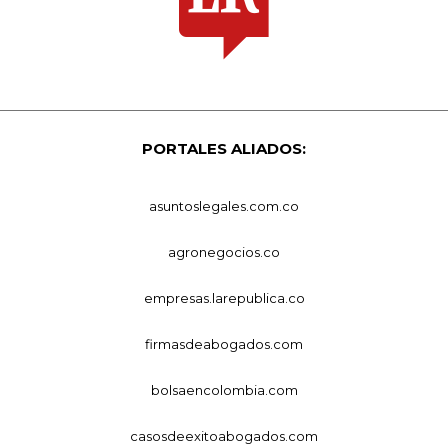
PORTALES ALIADOS:
asuntoslegales.com.co
agronegocios.co
empresas.larepublica.co
firmasdeabogados.com
bolsaencolombia.com
casosdeexitoabogados.com