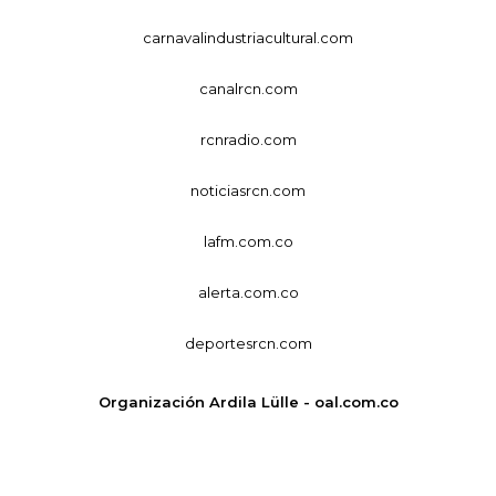
carnavalindustriacultural.com
canalrcn.com
rcnradio.com
noticiasrcn.com
lafm.com.co
alerta.com.co
deportesrcn.com
Organización Ardila Lülle - oal.com.co