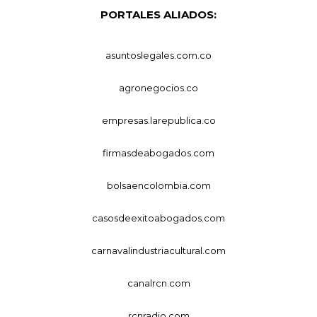
PORTALES ALIADOS:
asuntoslegales.com.co
agronegocios.co
empresas.larepublica.co
firmasdeabogados.com
bolsaencolombia.com
casosdeexitoabogados.com
carnavalindustriacultural.com
canalrcn.com
rcnradio.com