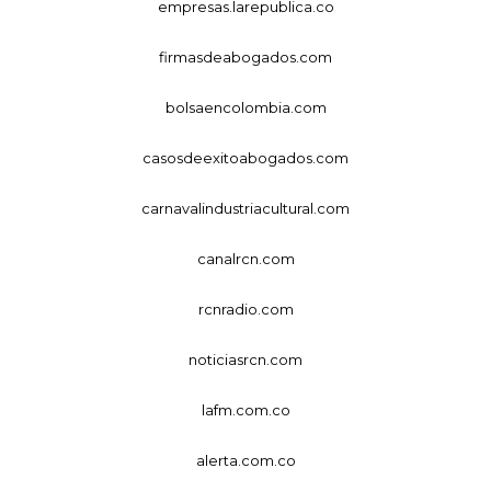
empresas.larepublica.co
firmasdeabogados.com
bolsaencolombia.com
casosdeexitoabogados.com
carnavalindustriacultural.com
canalrcn.com
rcnradio.com
noticiasrcn.com
lafm.com.co
alerta.com.co