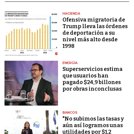
HACIENDA
Ofensiva migratoria de
Trump lleva las órdenes
de deportación a su
nivel más alto desde
1998
ENERGÍA
Superservicios estima
que usuarios han
pagado $24,9 billones
por obras inconclusas
BANCOS
"No subimos las tasas y
aún así logramos unas
utilidades por $1,2