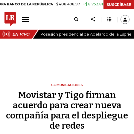
$ 408.498,97
+$ 8.753,81
+2,19%
DE LA REPÚBLICA
TASA DE USU
SUSCRÍBASE
EN VIVO
Posesión presidencial de Abelardo de la Espriell
COMUNICACIONES
Movistar y Tigo firman
acuerdo para crear nueva
compañía para el despliegue
de redes