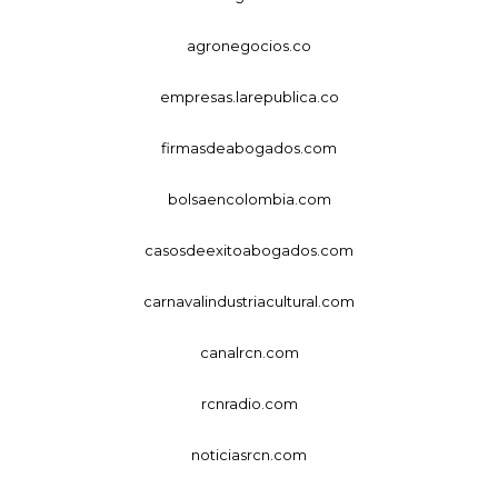
agronegocios.co
empresas.larepublica.co
firmasdeabogados.com
bolsaencolombia.com
casosdeexitoabogados.com
carnavalindustriacultural.com
canalrcn.com
rcnradio.com
noticiasrcn.com