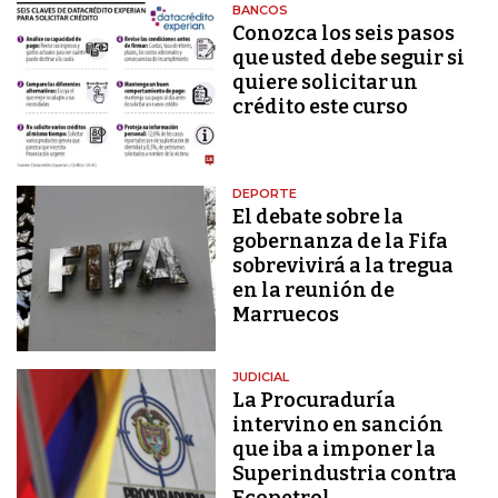
BANCOS
Conozca los seis pasos
que usted debe seguir si
quiere solicitar un
crédito este curso
DEPORTE
El debate sobre la
gobernanza de la Fifa
sobrevivirá a la tregua
en la reunión de
Marruecos
JUDICIAL
La Procuraduría
intervino en sanción
que iba a imponer la
Superindustria contra