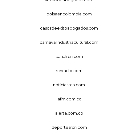
bolsaencolombia.com
casosdeexitoabogados.com
carnavalindustriacultural.com
canalrcn.com
rcnradio.com
noticiasrcn.com
lafm.com.co
alerta.com.co
deportesrcn.com