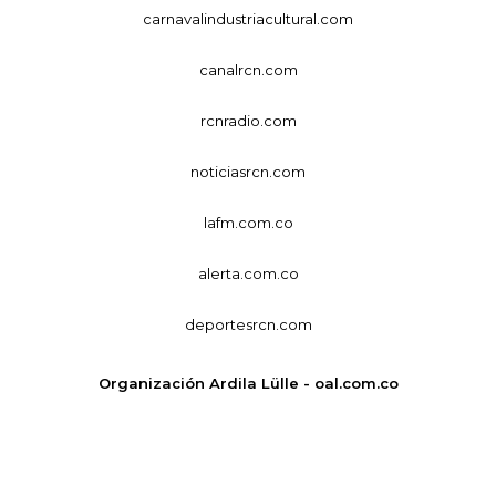
carnavalindustriacultural.com
canalrcn.com
rcnradio.com
noticiasrcn.com
lafm.com.co
alerta.com.co
deportesrcn.com
Organización Ardila Lülle - oal.com.co