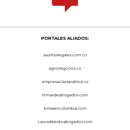
PORTALES ALIADOS:
asuntoslegales.com.co
agronegocios.co
empresas.larepublica.co
firmasdeabogados.com
bolsaencolombia.com
casosdeexitoabogados.com