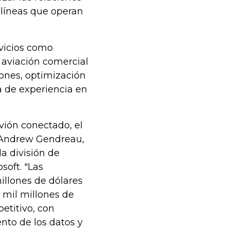
olíneas que operan
rvicios como
a aviación comercial
ones, optimización
a de experiencia en
avión conectado, el
ó Andrew Gendreau,
a división de
soft. "Las
llones de dólares
 mil millones de
etitivo, con
nto de los datos y