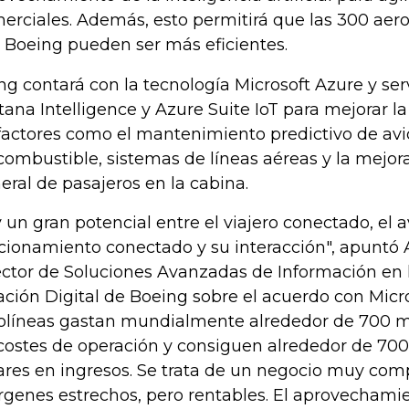
erciales. Además, esto permitirá que las 300 aer
 Boeing pueden ser más eficientes.
ng contará con la tecnología Microsoft Azure y se
tana Intelligence y Azure Suite IoT para mejorar l
factores como el mantenimiento predictivo de avi
combustible, sistemas de líneas aéreas y la mejor
eral de pasajeros en la cabina.
 un gran potencial entre el viajero conectado, el 
cionamiento conectado y su interacción", apunt
ector de Soluciones Avanzadas de Información en l
ación Digital de Boeing sobre el acuerdo con Micro
olíneas gastan mundialmente alrededor de 700 mi
costes de operación y consiguen alrededor de 700
ares en ingresos. Se trata de un negocio muy comp
genes estrechos, pero rentables. El aprovechamie