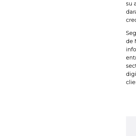
su 
dar
cre
Seg
de 
inf
ent
sec
dig
clie