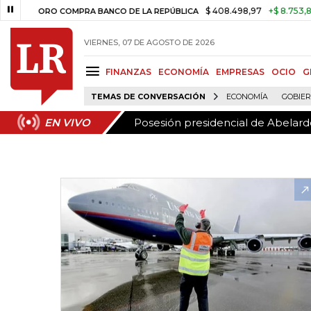
Posesión presidencial de Abelardo
EN VIVO
$ 408.498,97
+$ 8.753,81
+2,
ORO COMPRA BANCO DE LA REPÚBLICA
VIERNES, 07 DE AGOSTO DE 2026
FINANZAS
ECONOMÍA
EMPRESAS
OCIO
G
TEMAS DE CONVERSACIÓN
ECONOMÍA
GOBIE
Posesión presidencial de Abelardo
EN VIVO