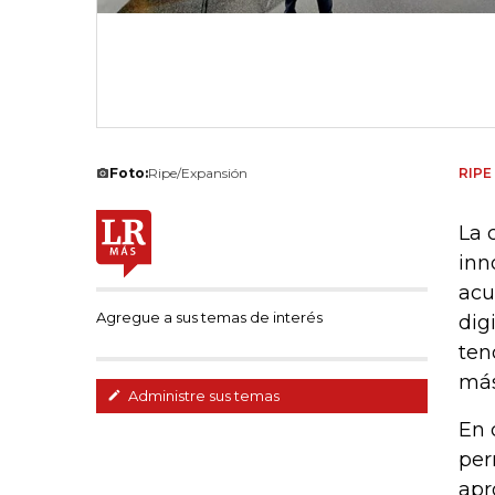
Foto:
Ripe/Expansión
RIPE
La 
inn
acu
Agregue a sus temas de interés
dig
ten
más
Administre sus temas
En 
per
apr