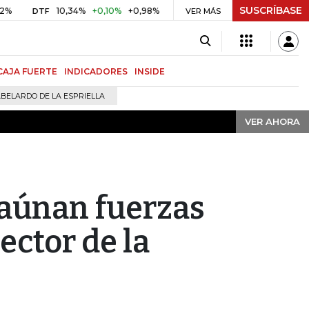
SUSCRÍBASE
VER AHORA
10,34%
+0,10%
+0,98%
$ 416,91
+$ 0,05
+0,01%
DTF
UVR
VER MÁS
B
CAJA FUERTE
INDICADORES
INSIDE
BELARDO DE LA ESPRIELLA
VER AHORA
 aúnan fuerzas
ector de la