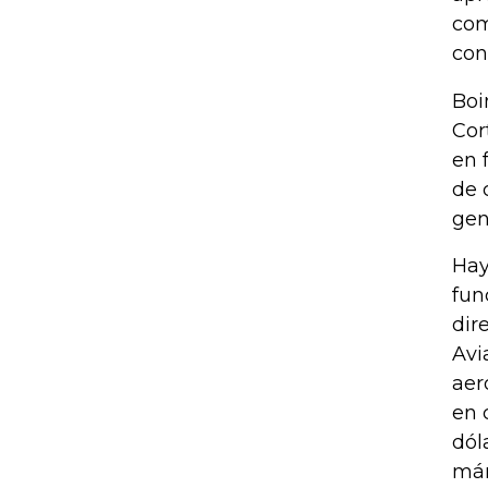
com
con
Boi
Cor
en 
de 
gen
Hay
fun
dir
Avi
aer
en 
dól
már