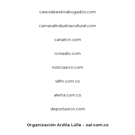
casosdeexitoabogados.com
carnavalindustriacultural.com
canalrcn.com
rcnradio.com
noticiasrcn.com
lafm.com.co
alerta.com.co
deportesrcn.com
Organización Ardila Lülle - oal.com.co