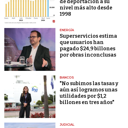
de deportación a su
nivel más alto desde
1998
ENERGÍA
Superservicios estima
que usuarios han
pagado $24,9 billones
por obras inconclusas
BANCOS
"No subimos las tasas y
aún así logramos unas
utilidades por $1,2
billones en tres años"
JUDICIAL