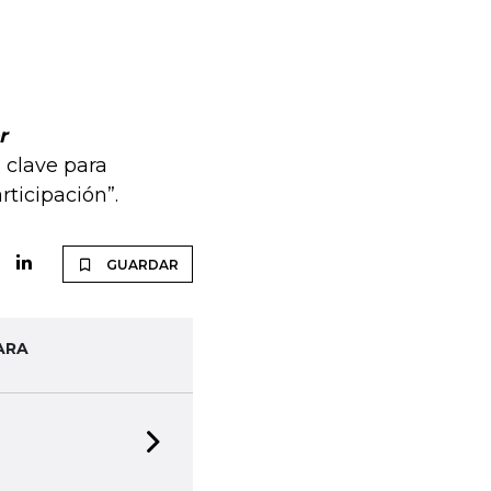
r
 clave para
ticipación”.
GUARDAR
ARA
Next slide