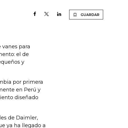
GUARDAR
e vanes para
ento: el de
equeños y
ombia por primera
amente en Perú y
miento diseñado
les de Daimler,
ue ya ha llegado a