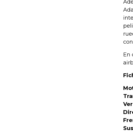
Ade
Ada
int
pel
rue
con
En 
air
Fic
Mot
Tra
Ver
Dir
Fre
Sus