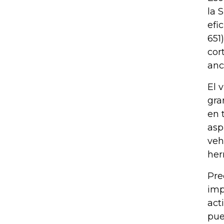
la 
efi
651
cor
anc
El 
gra
en 
asp
veh
her
Pre
imp
act
pue