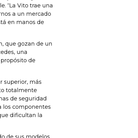
. “La Vito trae una
irnos a un mercado
está en manos de
n, que gozan de un
cedes, una
 propósito de
r superior, más
to totalmente
emas de seguridad
a los componentes
ue dificultan la
do de sus modelos,