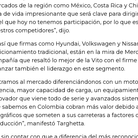
cados de la región como México, Costa Rica y Chile
a de vida impresionante que será clave para dirig
el que hoy no tenemos participación, por lo que 
stros competidores”, dijo.
así que firmas como Hyundai, Volkswagen y Nissa
icionamiento tradicional, están en la mira de Mer
pañía que resaltó lo mejor de la Vito con el firme
anzar también el liderazgo en este segmento.
tramos al mercado diferenciándonos con un moto
encia, mayor capacidad de carga, un equipamien
ovador que viene todo de serie y avanzados sist
 sabemos en Colombia cobran más valor debido 
gráficos que someten a sus carreteras a factores q
ducción”, manifestó Targhetta.
 sin contar con que a diferencia del más reconoci