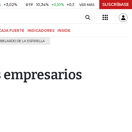
SUSCRÍBASE
2%
10,34%
+0,10%
+0,98%
$ 416,91
+$ 0,05
+0,01%
DTF
UVR
VER MÁS
CAJA FUERTE
INDICADORES
INSIDE
BELARDO DE LA ESPRIELLA
s empresarios