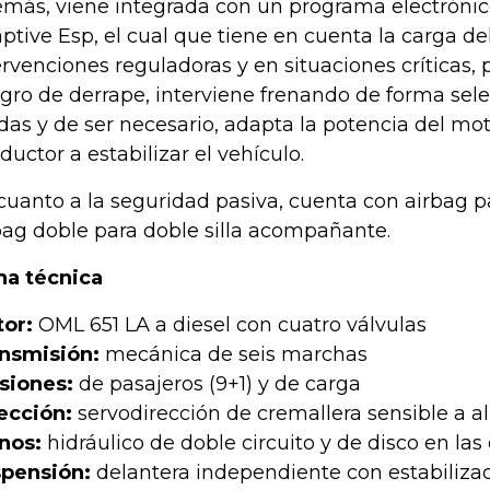
más, viene integrada con un programa electrónic
ptive Esp, el cual que tiene en cuenta la carga de
ervenciones reguladoras y en situaciones críticas, 
igro de derrape, interviene frenando de forma sele
das y de ser necesario, adapta la potencia del mot
ductor a estabilizar el vehículo.
cuanto a la seguridad pasiva, cuenta con airbag p
bag doble para doble silla acompañante.
ha técnica
or:
OML 651 LA a diesel con cuatro válvulas
nsmisión:
mecánica de seis marchas
siones:
de pasajeros (9+1) y de carga
ección:
servodirección de cremallera sensible a a
nos:
hidráulico de doble circuito y de disco en las
pensión:
delantera independiente con estabiliz