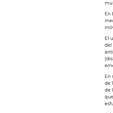
mul
En 
men
móv
El 
del
ant
(di
eme
En 
de 
de 
que
esf