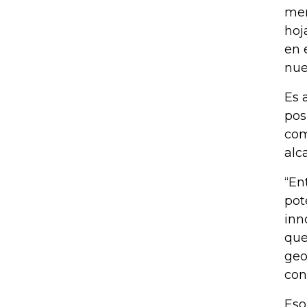
mer
hoj
en 
nue
Es 
pos
com
alc
“En
pot
inn
que
geo
con
Eso