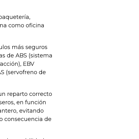
.
 paquetería,
ona como oficina
ículos más seguros
as de ABS (sistema
racción), EBV
AS (servofreno de
n reparto correcto
aseros, en función
antero, evitando
mo consecuencia de