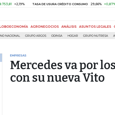
+2,19%
29,66%
+0,87%
+3,0
TASA DE USURA CRÉDITO CONSUMO
LOBOECONOMÍA
AGRONEGOCIOS
ANÁLISIS
ASUNTOS LEGALES
RNO NACIONAL
GRUPO ARGOS
ODINSA
HOGAR
GRUPO NUTRESA
A
EMPRESAS
Mercedes va por lo
con su nueva Vito