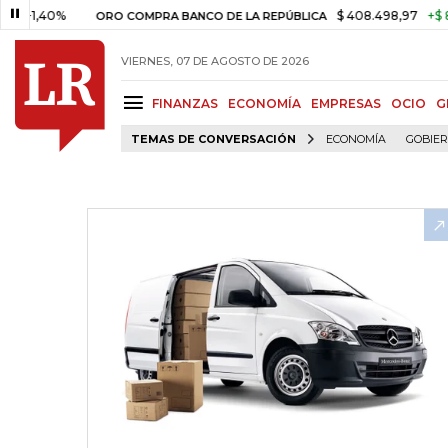
40%
$ 408.498,97
+$ 8.753,81
ORO COMPRA BANCO DE LA REPÚBLICA
VIERNES, 07 DE AGOSTO DE 2026
FINANZAS
ECONOMÍA
EMPRESAS
OCIO
G
TEMAS DE CONVERSACIÓN
ECONOMÍA
GOBIE