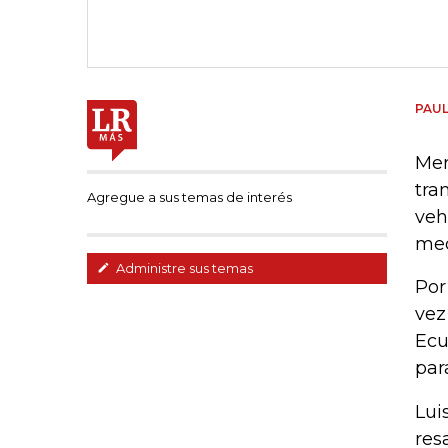
PAU
Mer
tra
Agregue a sus temas de interés
veh
med
Administre sus temas
Por
vez
Ecu
par
Lui
res