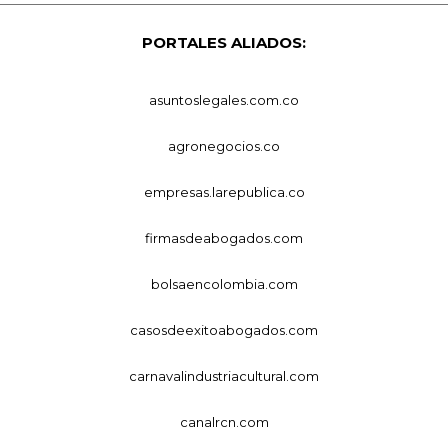
PORTALES ALIADOS:
asuntoslegales.com.co
agronegocios.co
empresas.larepublica.co
firmasdeabogados.com
bolsaencolombia.com
casosdeexitoabogados.com
carnavalindustriacultural.com
canalrcn.com