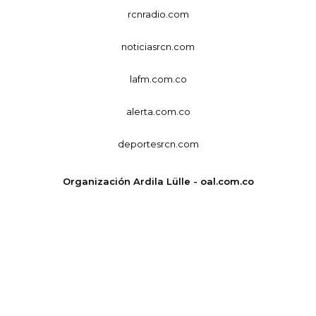
rcnradio.com
noticiasrcn.com
lafm.com.co
alerta.com.co
deportesrcn.com
Organización Ardila Lülle - oal.com.co