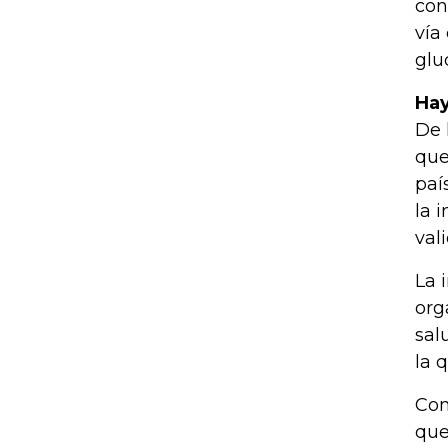
con
vía
glu
Hay
De 
que
paí
la 
val
La 
org
sal
la 
Con
que