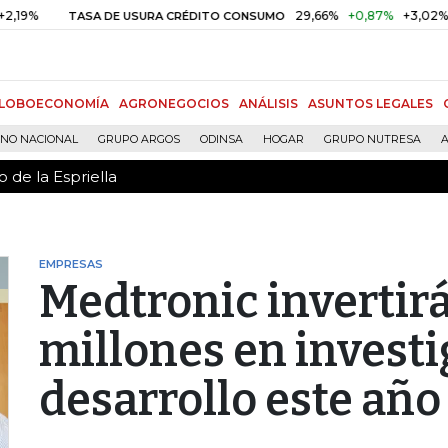
 de la Espriella
29,66%
+0,87%
+3,02%
TASA DE USURA CRÉDITO CONSUMO
D
LOBOECONOMÍA
AGRONEGOCIOS
ANÁLISIS
ASUNTOS LEGALES
RNO NACIONAL
GRUPO ARGOS
ODINSA
HOGAR
GRUPO NUTRESA
A
 de la Espriella
EMPRESAS
Medtronic invertir
millones en investi
desarrollo este año