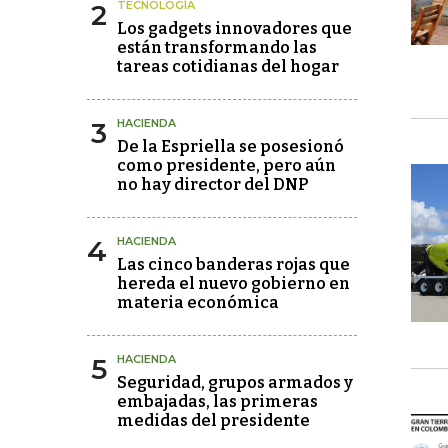
2
TECNOLOGÍA
Los gadgets innovadores que
están transformando las
tareas cotidianas del hogar
3
HACIENDA
De la Espriella se posesionó
como presidente, pero aún
no hay director del DNP
4
HACIENDA
Las cinco banderas rojas que
hereda el nuevo gobierno en
materia económica
5
HACIENDA
Seguridad, grupos armados y
embajadas, las primeras
medidas del presidente