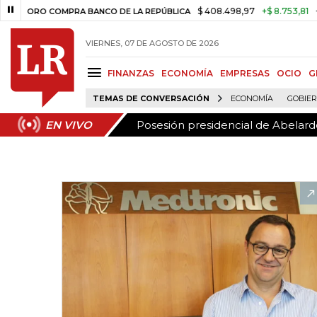
Posesión presidencial de Abelardo
EN VIVO
$ 408.498,97
+$ 8.753,81
+2,19%
ORO COMPRA BANCO DE LA REPÚBLICA
VIERNES, 07 DE AGOSTO DE 2026
FINANZAS
ECONOMÍA
EMPRESAS
OCIO
G
TEMAS DE CONVERSACIÓN
ECONOMÍA
GOBIE
Posesión presidencial de Abelardo
EN VIVO