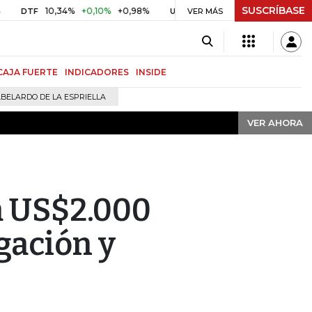
SUSCRÍBASE
VER AHORA
10,34%
+0,10%
+0,98%
$ 416,91
+$ 0,05
+0,01%
TF
UVR
VER MÁS
BITC
CAJA FUERTE
INDICADORES
INSIDE
BELARDO DE LA ESPRIELLA
VER AHORA
á US$2.000
gación y