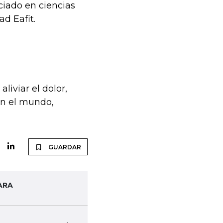
ciado en ciencias
d Eafit.
iviar el dolor,
en el mundo,
GUARDAR
ARA