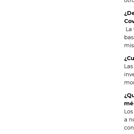
otr
¿De
Cov
La 
bas
mis
¿Cu
Las
inv
mon
¿Qu
méd
Los
a n
con