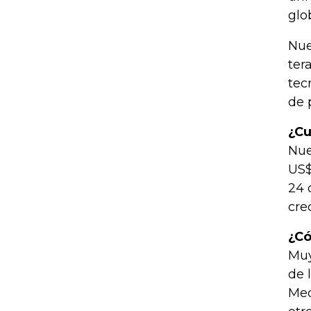
glo
Nue
ter
tec
de 
¿Cu
Nue
US$
24 
cre
¿Có
Muy
de 
Med