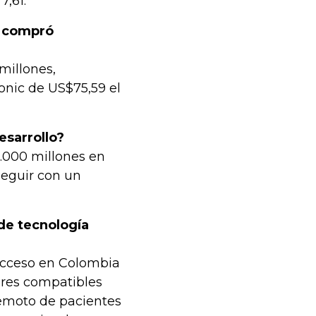
7,61.
c compró
millones,
onic de US$75,59 el
esarrollo?
2.000 millones en
seguir con un
de tecnología
 acceso en Colombia
res compatibles
emoto de pacientes