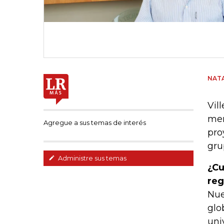
NATA
Vil
mer
Agregue a sus temas de interés
pro
gru
Administre sus temas
¿Cu
reg
Nue
glo
uni