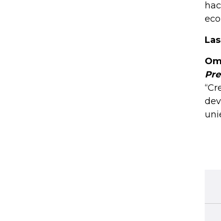
hac
eco
Las
Oma
Pre
“Cr
dev
uni