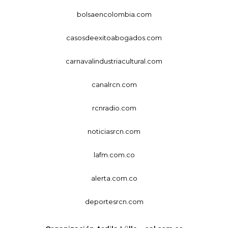
bolsaencolombia.com
casosdeexitoabogados.com
carnavalindustriacultural.com
canalrcn.com
rcnradio.com
noticiasrcn.com
lafm.com.co
alerta.com.co
deportesrcn.com