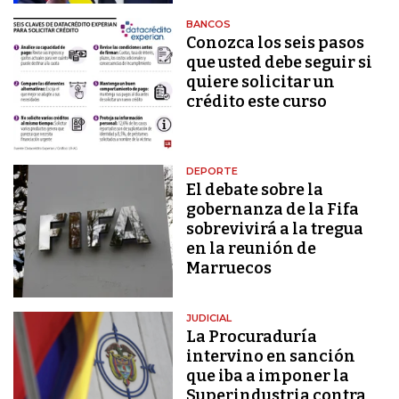
BANCOS
Conozca los seis pasos
que usted debe seguir si
quiere solicitar un
crédito este curso
DEPORTE
El debate sobre la
gobernanza de la Fifa
sobrevivirá a la tregua
en la reunión de
Marruecos
JUDICIAL
La Procuraduría
intervino en sanción
que iba a imponer la
Superindustria contra