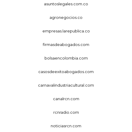
asuntoslegales.com.co
agronegocios.co
empresas.larepublica.co
firmasdeabogados.com
bolsaencolombia.com
casosdeexitoabogados.com
carnavalindustriacultural.com
canalrcn.com
rcnradio.com
noticiasrcn.com