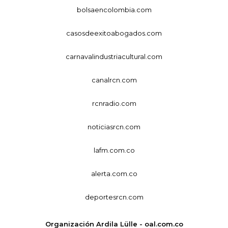
bolsaencolombia.com
casosdeexitoabogados.com
carnavalindustriacultural.com
canalrcn.com
rcnradio.com
noticiasrcn.com
lafm.com.co
alerta.com.co
deportesrcn.com
Organización Ardila Lülle - oal.com.co