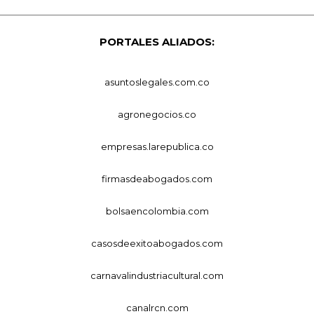
PORTALES ALIADOS:
asuntoslegales.com.co
agronegocios.co
empresas.larepublica.co
firmasdeabogados.com
bolsaencolombia.com
casosdeexitoabogados.com
carnavalindustriacultural.com
canalrcn.com