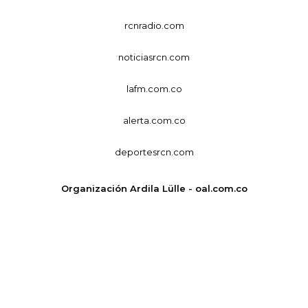
rcnradio.com
noticiasrcn.com
lafm.com.co
alerta.com.co
deportesrcn.com
Organización Ardila Lülle - oal.com.co