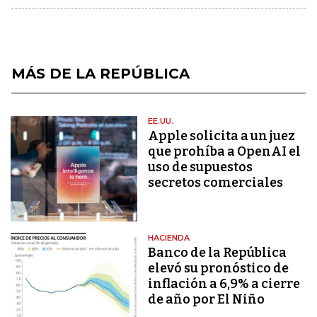
MÁS DE LA REPÚBLICA
EE.UU.
Apple solicita a un juez
que prohíba a OpenAI el
uso de supuestos
secretos comerciales
HACIENDA
Banco de la República
elevó su pronóstico de
inflación a 6,9% a cierre
de año por El Niño