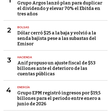
1
Grupo Argos lanzó plan para duplicar
el dividendo y elevar 70% el Ebitda en
tres años
BOLSAS
2
Dólar cerró $25 a la baja y volvió a la
senda bajista pese a las subastas del
Emisor
HACIENDA
3
Anif propuso un ajuste fiscal de $53
billones ante el deterioro de las
cuentas públicas
ENERGÍA
4
Grupo EPM registró ingresos por $19,5
billones para el periodo entre enero a
junio de 2026