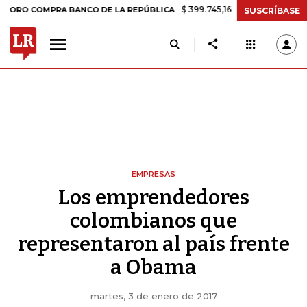
$ 399.745,16
+$ 2.295,71
+0,58%
MPRA BANCO DE LA REPÚBLICA
T
SUSCRÍBASE
EMPRESAS
Los emprendedores
colombianos que
representaron al país frente
a Obama
martes, 3 de enero de 2017