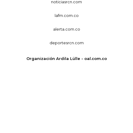
noticiasrcn.com
lafm.com.co
alerta.com.co
deportesrcn.com
Organización Ardila Lülle - oal.com.co