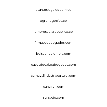
asuntoslegales.com.co
agronegocios.co
empresas.larepublica.co
firmasdeabogados.com
bolsaencolombia.com
casosdeexitoabogados.com
carnavalindustriacultural.com
canalrcn.com
rcnradio.com