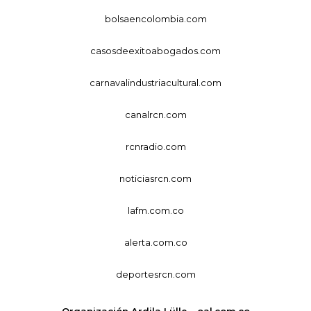
bolsaencolombia.com
casosdeexitoabogados.com
carnavalindustriacultural.com
canalrcn.com
rcnradio.com
noticiasrcn.com
lafm.com.co
alerta.com.co
deportesrcn.com
Organización Ardila Lülle - oal.com.co