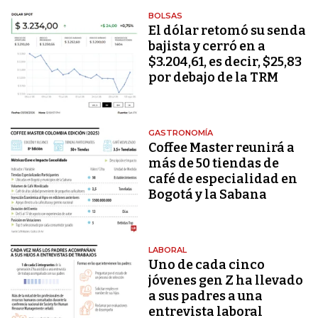
BOLSAS
El dólar retomó su senda
bajista y cerró en a
$3.204,61, es decir, $25,83
por debajo de la TRM
GASTRONOMÍA
Coffee Master reunirá a
más de 50 tiendas de
café de especialidad en
Bogotá y la Sabana
LABORAL
Uno de cada cinco
jóvenes gen Z ha llevado
a sus padres a una
entrevista laboral