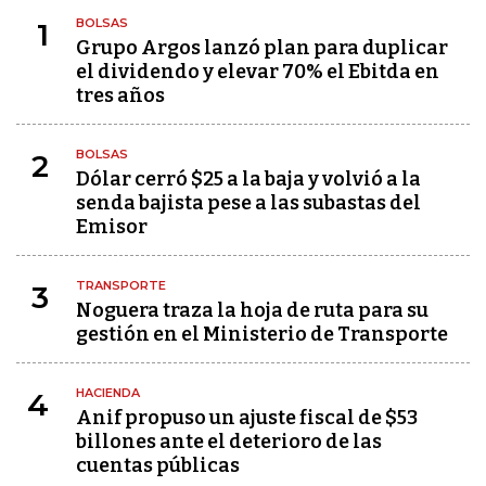
BOLSAS
1
Grupo Argos lanzó plan para duplicar
el dividendo y elevar 70% el Ebitda en
tres años
BOLSAS
2
Dólar cerró $25 a la baja y volvió a la
senda bajista pese a las subastas del
Emisor
TRANSPORTE
3
Noguera traza la hoja de ruta para su
gestión en el Ministerio de Transporte
HACIENDA
4
Anif propuso un ajuste fiscal de $53
billones ante el deterioro de las
cuentas públicas