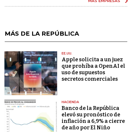
MÁS EMPRESAS
MÁS DE LA REPÚBLICA
EE.UU.
Apple solicita a un juez
que prohíba a OpenAI el
uso de supuestos
secretos comerciales
HACIENDA
Banco de la República
elevó su pronóstico de
inflación a 6,9% a cierre
de año por El Niño