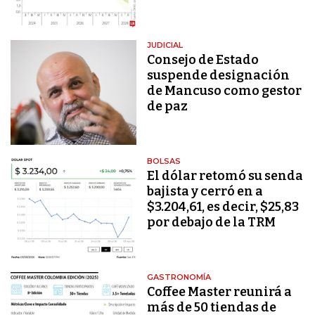
JUDICIAL
Consejo de Estado
suspende designación
de Mancuso como gestor
de paz
BOLSAS
El dólar retomó su senda
bajista y cerró en a
$3.204,61, es decir, $25,83
por debajo de la TRM
GASTRONOMÍA
Coffee Master reunirá a
más de 50 tiendas de