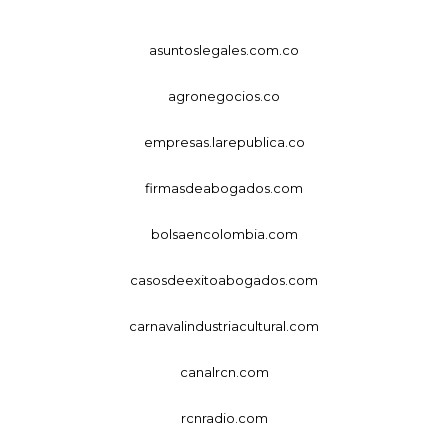
asuntoslegales.com.co
agronegocios.co
empresas.larepublica.co
firmasdeabogados.com
bolsaencolombia.com
casosdeexitoabogados.com
carnavalindustriacultural.com
canalrcn.com
rcnradio.com