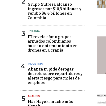
2
Grupo Nutresa alcanzó
ingresos por $10,3 billones y
vendió $6,6 billones en
Colombia
3
UCRANIA
FT revela cómo grupos
armados colombianos
buscan entrenamiento en
drones en Ucrania
4
INDUSTRIA
Alianza In pide derogar
decreto sobre repartidores y
alerta riesgo para miles de
empleos
5
ANÁLISIS
Más Hayek, mucho más