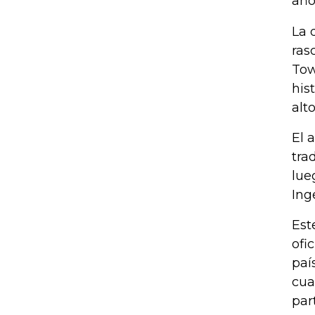
año
La 
ras
Tow
his
alt
El 
tra
lue
Ing
Est
ofi
paí
cua
par