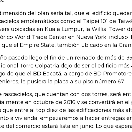
s.
dimensión del plan sería tal, que el edificio quedar
cacielos emblemáticos como el Taipei 101 de Taiwá
ers ubicadas en Kuala Lumpur, la Willis Tower de
tórico World Trade Center en Nueva York, incluso l
o que el Empire State, también ubicado en la Gr
año pasado llegó el fin de un reinado de más de 35
dicional Torre Colpatria dejó de ser el edificio má
go de que el BD Bacatá, a cargo de BD Promotores
enieros, le pusiera la placa a su piso número 67.
e rascacielos, que cuentan con dos torres, será en
cialmente en octubre de 2016 y se convertirá en el 
s que entre al top diez de las edificaciones más alt
nto a vivienda, empezaremos a hacer entregas e
te del comercio estará lista en junio. Lo que espe