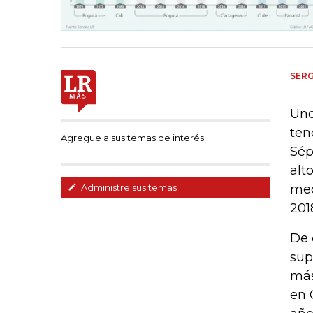
SER
Uno
ten
Agregue a sus temas de interés
Sép
alt
med
Administre sus temas
201
De 
sup
más
en 