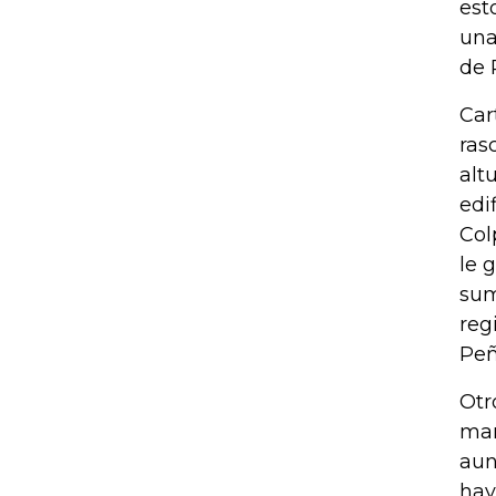
est
una
de 
Car
ras
alt
edi
Col
le 
sum
reg
Peñ
Otr
man
aun
hay