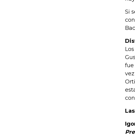
Si 
con
Bac
Dis
Los
Gus
fue
vez
Ort
est
con
Las
Igo
Pre