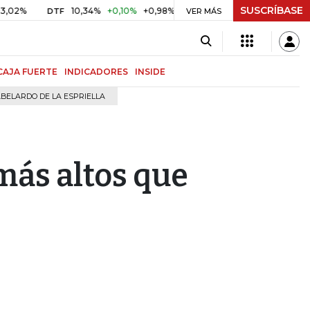
SUSCRÍBASE
10,34%
+0,10%
+0,98%
$ 416,91
+$ 0,05
+0,01%
DTF
UVR
VER MÁS
CAJA FUERTE
INDICADORES
INSIDE
BELARDO DE LA ESPRIELLA
 más altos que