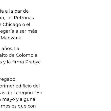
ía a la par de
n, las Petronas
 Chicago o el
legaría a ser más
an Manzana.
 años. La
s alto de Colombia
 y la firma Prabyc
tregado
primer edificio del
as de la región. “En
n mayo y alguna
ramos es que con