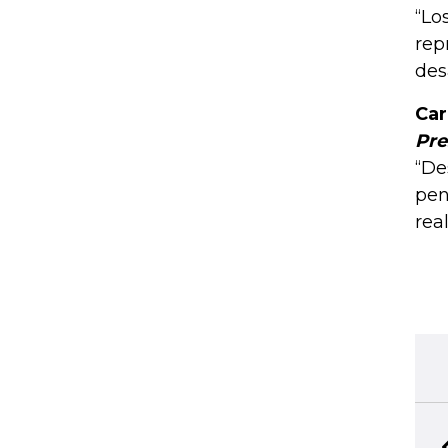
“Lo
rep
des
Car
Pre
“De
pen
rea