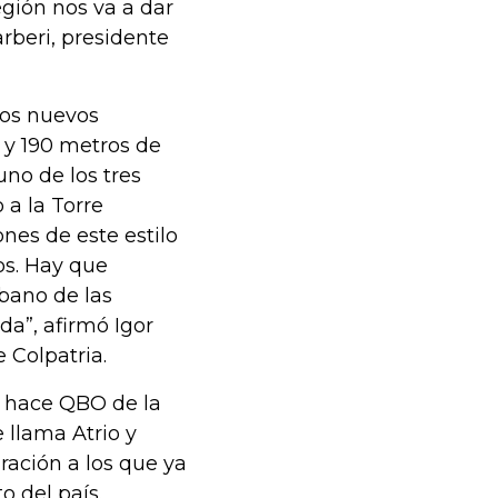
egión nos va a dar
rberi, presidente
dos nuevos
6 y 190 metros de
uno de los tres
 a la Torre
nes de este estilo
os. Hay que
bano de las
da”, afirmó Igor
e Colpatria.
o hace QBO de la
 llama Atrio y
ación a los que ya
to del país.