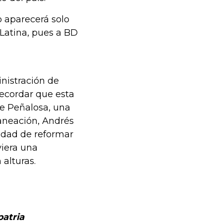
o aparecerá solo
 Latina, pues a BD
nistración de
recordar que esta
ue Peñalosa, una
laneación, Andrés
sidad de reformar
viera una
 alturas.
patria