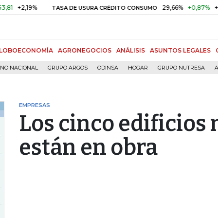
+2,19%
29,66%
+0,87%
+3,02%
TASA DE USURA CRÉDITO CONSUMO
LOBOECONOMÍA
AGRONEGOCIOS
ANÁLISIS
ASUNTOS LEGALES
RNO NACIONAL
GRUPO ARGOS
ODINSA
HOGAR
GRUPO NUTRESA
A
EMPRESAS
Los cinco edificios
están en obra