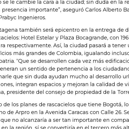
o se le cambie la cara a la ciudad; sin duda en la r
 presencia importante”, aseguró Carlos Alberto Ba
Prabyc Ingenieros.
tagena también será epicentro en la entrega de 
cacielos: Hotel Estelar y Plaza Bocagrande, con 19
ura respectivamente. Así, la ciudad pasará a tener 
ficios más grandes de Colombia, igualando incluso
patria. “Que se desarrollen cada vez más edificacio
generan un sentido de pertenencia a los ciudadan
arle que sin duda ayudan mucho al desarrollo ur
iones, integran espacios y mejoran la calidad de vi
a, presidente del consejo de propiedad de la Torr
o de los planes de rascacielos que tiene Bogotá, l
o de Arpro en la Avenida Caracas con Calle 26. Se
que no alcanzaría a ser tan importante en compar
 en la región, sí se convertiría en el tercero más al