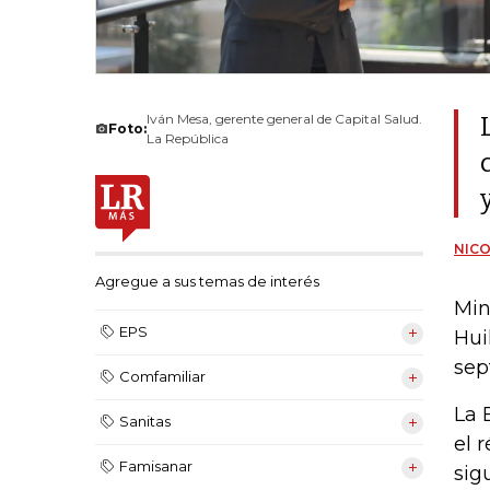
Iván Mesa, gerente general de Capital Salud.
Foto:
La República
NIC
Agregue a sus temas de interés
Min
EPS
Hui
sep
Comfamiliar
La 
Sanitas
el 
Famisanar
sig