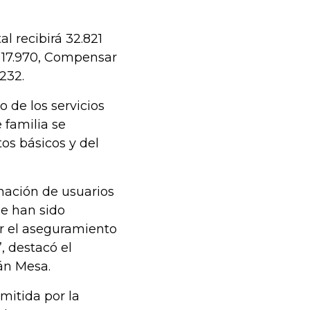
al recibirá 32.821
i 17.970, Compensar
 232.
o de los servicios
 familia se
tos básicos y del
nación de usuarios
ue han sido
er el aseguramiento
, destacó el
ván Mesa.
mitida por la