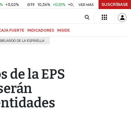
SUSCRÍBASE
02%
10,34%
+0,10%
+0,98%
$ 417,01
+$ 0,05
+0,01
DTF
UVR
VER MÁS
CAJA FUERTE
INDICADORES
INSIDE
BELARDO DE LA ESPRIELLA
s de la EPS
serán
entidades