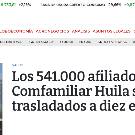
81
+2,19%
29,66%
+0,87%
+3,
TASA DE USURA CRÉDITO CONSUMO
LOBOECONOMÍA
AGRONEGOCIOS
ANÁLISIS
ASUNTOS LEGALES
RNO NACIONAL
GRUPO ARGOS
ODINSA
HOGAR
GRUPO NUTRESA
A
SALUD
Los 541.000 afiliado
Comfamiliar Huila 
trasladados a diez 