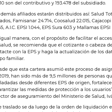
710 son del contributivo y 193.478 del subsidiado.
 demás afiliados estarán distribuidos así: Salud Tot
liados, Famisanar 24.714, Coosalud 22.015, Cajacop
65, A.I.C. EPSI 1.044, EPS Sura 603 y Mallamas EPSI
igual manera, con el propósito de facilitar el acces
salud, se recomienda que el cotizante o cabeza de
tacte con la EPS y haga la actualización de los da
po familiar.
sde que esta cartera asumió este proceso de asig
2019, han sido más de 9,5 millones de personas q
sladadas desde diferentes EPS de origen, fortalec
arantizar las medidas de protección a los usuarios”
ector de aseguramiento del Ministerio de Salud, I
e traslado se da luego de la orden de liquidación e