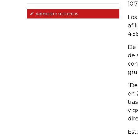
10.
Administre sus temas
Los
afi
4.5
De 
de 
con
gru
“De
en 
tra
y g
dir
Est