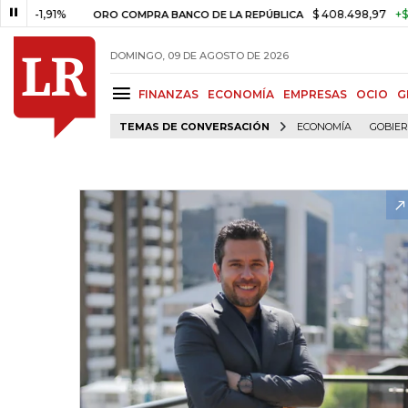
1,91%
$ 408.498,97
+$ 8.753,
ORO COMPRA BANCO DE LA REPÚBLICA
DOMINGO, 09 DE AGOSTO DE 2026
FINANZAS
ECONOMÍA
EMPRESAS
OCIO
G
TEMAS DE CONVERSACIÓN
ECONOMÍA
GOBIE