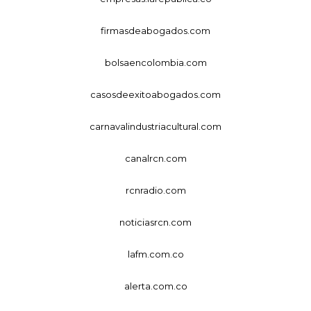
firmasdeabogados.com
bolsaencolombia.com
casosdeexitoabogados.com
carnavalindustriacultural.com
canalrcn.com
rcnradio.com
noticiasrcn.com
lafm.com.co
alerta.com.co