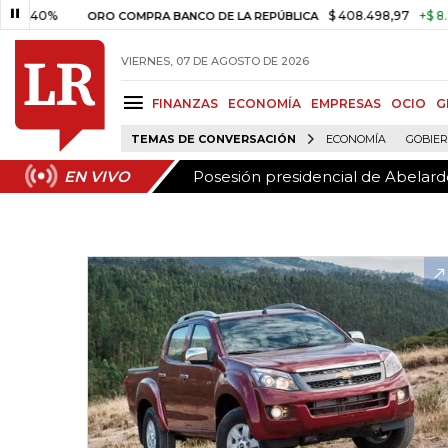
Posesión presidencial de Abelardo
EN VIVO
%
$ 408.498,97
+$ 8.753,81
ORO COMPRA BANCO DE LA REPÚBLICA
VIERNES, 07 DE AGOSTO DE 2026
FINANZAS
ECONOMÍA
EMPRESAS
OCIO
G
TEMAS DE CONVERSACIÓN
ECONOMÍA
GOBIE
Posesión presidencial de Abelardo
EN VIVO