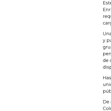
Est
Enr
req
car
Una
y p
gru
per
de 
dis
Has
uni
púb
De 
Col