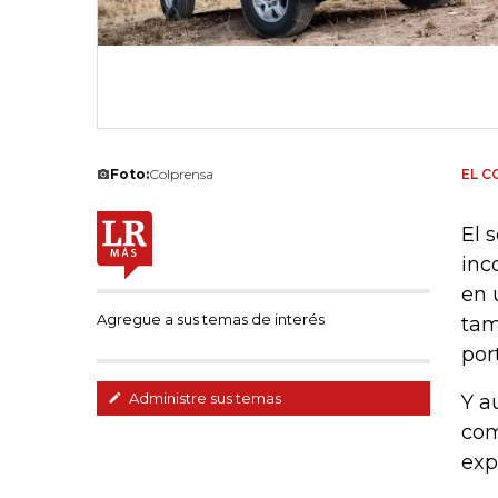
Foto:
Colprensa
EL 
El 
inc
en 
Agregue a sus temas de interés
tam
por
Administre sus temas
Y a
com
exp