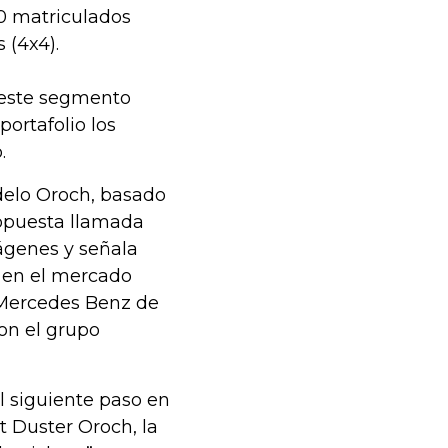
10 matriculados
 (4x4).
 este segmento
ortafolio los
o.
elo Oroch, basado
ropuesta llamada
mágenes y señala
) en el mercado
 Mercedes Benz de
on el grupo
l siguiente paso en
t Duster Oroch, la