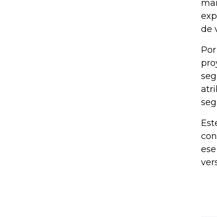
mar
exp
de 
Por
pro
seg
atr
seg
Est
con
ese
ver