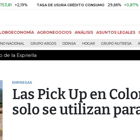
 de la Espriella
+2,19%
29,66%
+0,87%
+3,02%
TASA DE USURA CRÉDITO CONSUMO
LOBOECONOMÍA
AGRONEGOCIOS
ANÁLISIS
ASUNTOS LEGALES
RNO NACIONAL
GRUPO ARGOS
ODINSA
HOGAR
GRUPO NUTRESA
A
 de la Espriella
EMPRESAS
Las Pick Up en Col
solo se utilizan par