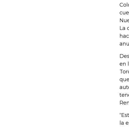
Col
cue
Nue
La 
hac
anu
Des
en 
Tor
que
aut
ten
Ren
“Es
la 