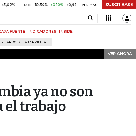
SUSCRÍBASE
VER AHORA
10,34%
+0,10%
+0,98%
$ 416,91
+$ 0,05
+0,01%
DTF
UVR
VER MÁS
CAJA FUERTE
INDICADORES
INSIDE
BELARDO DE LA ESPRIELLA
VER AHORA
ombia ya no son
a el trabajo