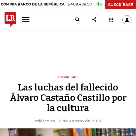
$ 408.498,97
+$ 8.753,81
+2,19%
BANCO DE LA REPÚBLICA
TASA D
SUSCRÍBASE
EMPRESAS
Las luchas del fallecido
Álvaro Castaño Castillo por
la cultura
miércoles, 10 de agosto de 2016