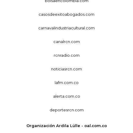
bolsaencolombia.com
casosdeexitoabogados.com
carnavalindustriacultural.com
canalrcn.com
rcnradio.com
noticiasrcn.com
lafm.com.co
alerta.com.co
deportesrcn.com
Organización Ardila Lülle - oal.com.co