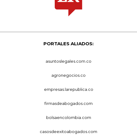
PORTALES ALIADOS:
asuntoslegales.com.co
agronegocios.co
empresas.larepublica.co
firmasdeabogados.com
bolsaencolombia.com
casosdeexitoabogados.com