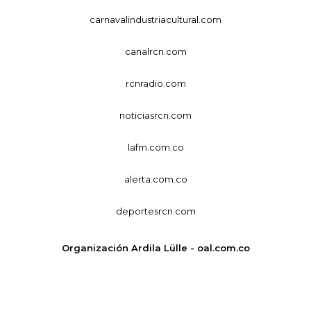
carnavalindustriacultural.com
canalrcn.com
rcnradio.com
noticiasrcn.com
lafm.com.co
alerta.com.co
deportesrcn.com
Organización Ardila Lülle - oal.com.co