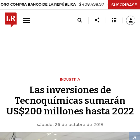
$ 408.498,97
+$ 8.753,81
+2,19%
PRA BANCO DE LA REPÚBLICA
TA
SUSCRÍBASE
INDUSTRIA
Las inversiones de
Tecnoquímicas sumarán
US$200 millones hasta 2022
sábado, 26 de octubre de 2019