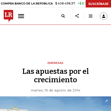
$ 408.498,97
+$ 8.753,81
+2,19%
NCO DE LA REPÚBLICA
TASA DE
SUSCRÍBASE
EMPRESAS
Las apuestas por el
crecimiento
martes, 19 de agosto de 2014