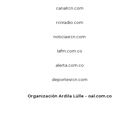
canalrcn.com
rcnradio.com
noticiasrcn.com
lafm.com.co
alerta.com.co
deportesrcn.com
Organización Ardila Lülle - oal.com.co