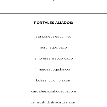
PORTALES ALIADOS:
asuntoslegales.com.co
agronegocios.co
empresas.larepublica.co
firmasdeabogados.com
bolsaencolombia.com
casosdeexitoabogados.com
carnavalindustriacultural.com