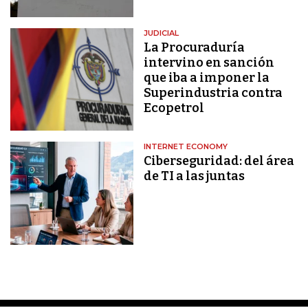
JUDICIAL
La Procuraduría
intervino en sanción
que iba a imponer la
Superindustria contra
Ecopetrol
INTERNET ECONOMY
Ciberseguridad: del área
de TI a las juntas