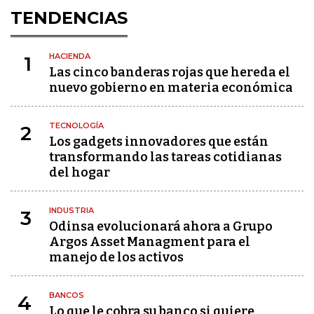
TENDENCIAS
HACIENDA
1
Las cinco banderas rojas que hereda el
nuevo gobierno en materia económica
TECNOLOGÍA
2
Los gadgets innovadores que están
transformando las tareas cotidianas
del hogar
INDUSTRIA
3
Odinsa evolucionará ahora a Grupo
Argos Asset Managment para el
manejo de los activos
BANCOS
4
Lo que le cobra su banco si quiere