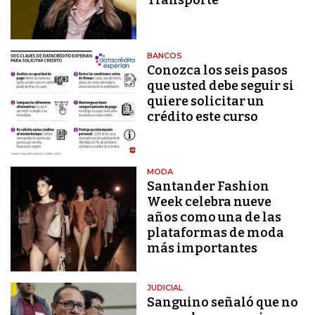
Transporte
BANCOS
Conozca los seis pasos
que usted debe seguir si
quiere solicitar un
crédito este curso
MODA
Santander Fashion
Week celebra nueve
años como una de las
plataformas de moda
más importantes
JUDICIAL
Sanguino señaló que no