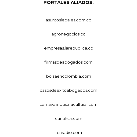
PORTALES ALIADOS:
asuntoslegales.com.co
agronegocios.co
empresas.larepublica.co
firmasdeabogados.com
bolsaencolombia.com
casosdeexitoabogados.com
carnavalindustriacultural.com
canalrcn.com
rcnradio.com