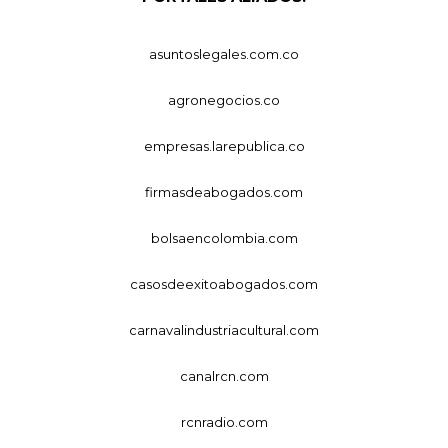
asuntoslegales.com.co
agronegocios.co
empresas.larepublica.co
firmasdeabogados.com
bolsaencolombia.com
casosdeexitoabogados.com
carnavalindustriacultural.com
canalrcn.com
rcnradio.com