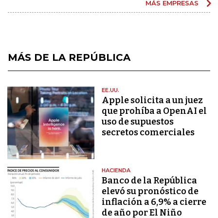
MÁS EMPRESAS
MÁS DE LA REPÚBLICA
EE.UU.
Apple solicita a un juez
que prohíba a OpenAI el
uso de supuestos
secretos comerciales
HACIENDA
Banco de la República
elevó su pronóstico de
inflación a 6,9% a cierre
de año por El Niño