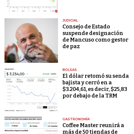
JUDICIAL
Consejo de Estado
suspende designación
de Mancuso como gestor
de paz
BOLSAS
El dólar retomó su senda
bajista y cerró en a
$3.204,61, es decir, $25,83
por debajo de la TRM
GASTRONOMÍA
Coffee Master reunirá a
más de 50 tiendas de