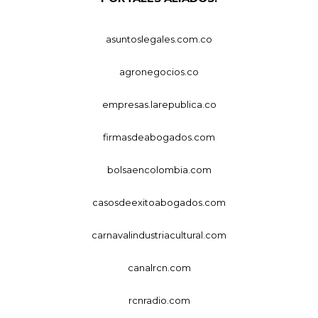
asuntoslegales.com.co
agronegocios.co
empresas.larepublica.co
firmasdeabogados.com
bolsaencolombia.com
casosdeexitoabogados.com
carnavalindustriacultural.com
canalrcn.com
rcnradio.com