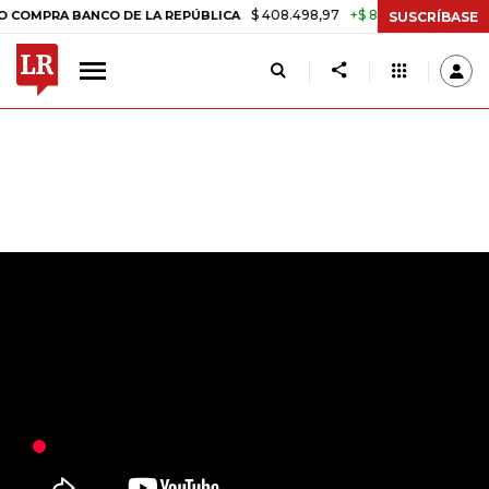
$ 408.498,97
+$ 8.753,81
+2,19%
RA BANCO DE LA REPÚBLICA
TA
SUSCRÍBASE