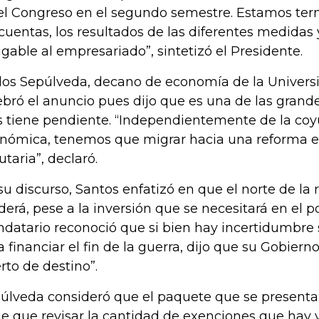
el Congreso en el segundo semestre. Estamos ter
 cuentas, los resultados de las diferentes medidas
gable al empresariado”, sintetizó el Presidente.
los Sepúlveda, decano de economía de la Universi
ebró el anuncio pues dijo que es una de las grand
s tiene pendiente. “Independientemente de la coyu
nómica, tenemos que migrar hacia una reforma es
utaria”, declaró.
su discurso, Santos enfatizó en que el norte de la r
derá, pese a la inversión que se necesitará en el po
datario reconoció que si bien hay incertidumbre 
a financiar el fin de la guerra, dijo que su Gobiern
rto de destino”.
úlveda consideró que el paquete que se presenta
ne que revisar la cantidad de exenciones que hay