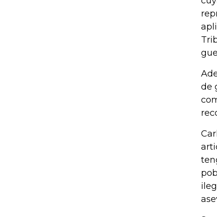
cuy
rep
apl
Tri
gue
Ade
de 
com
rec
Car
art
ten
pob
ile
ase