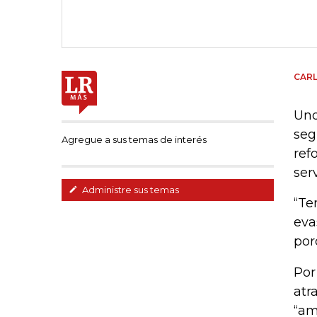
CAR
Uno
seg
Agregue a sus temas de interés
ref
ser
Administre sus temas
“Te
eva
por
Por
atr
“am