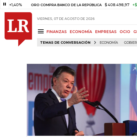
40%
$ 408.498,97
+$ 8.753,8
ORO COMPRA BANCO DE LA REPÚBLICA
VIERNES, 07 DE AGOSTO DE 2026
FINANZAS
ECONOMÍA
EMPRESAS
OCIO
G
TEMAS DE CONVERSACIÓN
ECONOMÍA
GOBIE