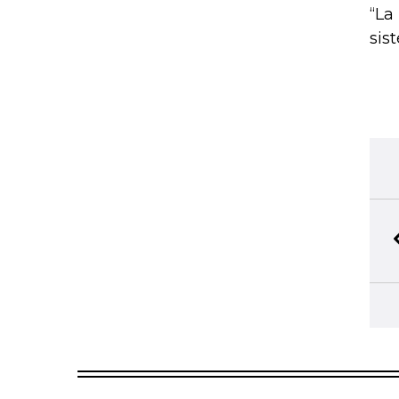
“La
sis