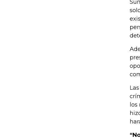
Sum
sol
exi
per
det
Ade
pre
opo
com
Las
crí
los
hiz
har
“No