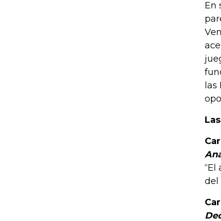
En 
par
Ven
ace
jue
fun
las
opo
Las
Car
Ana
“El
del
Car
Dec