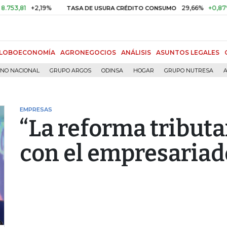
1
+2,19%
29,66%
+0,87%
+3,0
TASA DE USURA CRÉDITO CONSUMO
LOBOECONOMÍA
AGRONEGOCIOS
ANÁLISIS
ASUNTOS LEGALES
RNO NACIONAL
GRUPO ARGOS
ODINSA
HOGAR
GRUPO NUTRESA
A
EMPRESAS
“La reforma tributa
con el empresariad