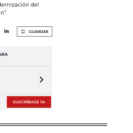
ernización del
n”.
GUARDAR
ARA
Next slide
SUSCRÍBASE YA