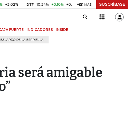
SUSCRÍBASE
2%
10,34%
+0,10%
+0,98%
$ 416,91
+$ 0,05
+0,01%
DTF
UVR
VER MÁS
CAJA FUERTE
INDICADORES
INSIDE
BELARDO DE LA ESPRIELLA
ria será amigable
o”