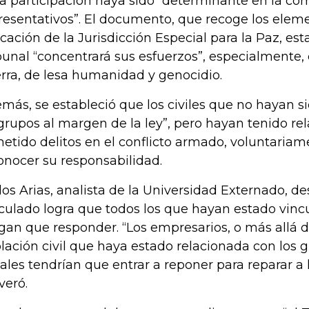
a participación haya sido “determinante en la com
resentativos”. El documento, que recoge los eleme
icación de la Jurisdicción Especial para la Paz, es
bunal “concentrará sus esfuerzos”, especialmente,
rra, de lesa humanidad y genocidio.
más, se estableció que los civiles que no hayan s
grupos al margen de la ley”, pero hayan tenido rel
etido delitos en el conflicto armado, voluntaria
onocer su responsabilidad.
los Arias, analista de la Universidad Externado, d
iculado logra que todos los que hayan estado vincu
gan que responder. “Los empresarios, o más allá de
lación civil que haya estado relacionada con los
gales tendrían que entrar a reponer para reparar a 
veró.