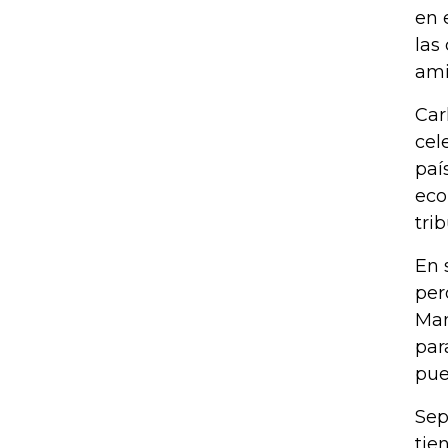
en 
las
ami
Car
cel
paí
eco
trib
En 
per
Man
par
pue
Sep
tie