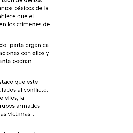
isión de delitos
ntos básicos de la
tablece que el
 en los crímenes de
ido “parte orgánica
aciones con ellos y
mente podrán
estacó que este
lados al conflicto,
 ellos, la
 grupos armados
las víctimas”,