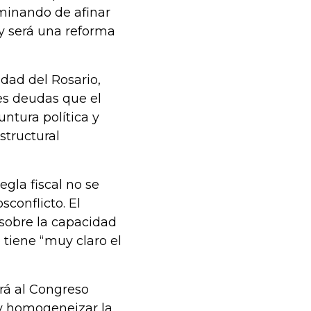
minando de afinar
 y será una reforma
dad del Rosario,
es deudas que el
ntura política y
tructural
egla fiscal no se
sconflicto. El
sobre la capacidad
o tiene “muy claro el
rá al Congreso
 y homogeneizar la