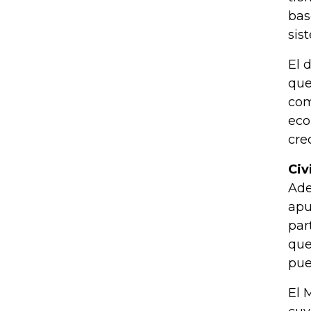
bas
sis
El 
que
com
eco
cre
Civ
Ade
apu
par
que
pue
El 