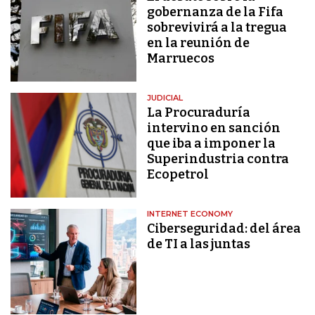
gobernanza de la Fifa
sobrevivirá a la tregua
en la reunión de
Marruecos
JUDICIAL
La Procuraduría
intervino en sanción
que iba a imponer la
Superindustria contra
Ecopetrol
INTERNET ECONOMY
Ciberseguridad: del área
de TI a las juntas