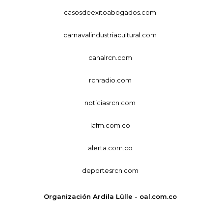
casosdeexitoabogados.com
carnavalindustriacultural.com
canalrcn.com
rcnradio.com
noticiasrcn.com
lafm.com.co
alerta.com.co
deportesrcn.com
Organización Ardila Lülle - oal.com.co