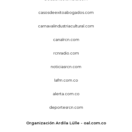
casosdeexitoabogados.com
carnavalindustriacultural.com
canalrcn.com
rcnradio.com
noticiasrcn.com
lafm.com.co
alerta.com.co
deportesrcn.com
Organización Ardila Lülle - oal.com.co