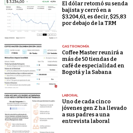
El dólar retomó su senda
bajista y cerró en a
$3.204,61, es decir, $25,83
por debajo de la TRM
GASTRONOMÍA
Coffee Master reunirá a
más de 50 tiendas de
café de especialidad en
Bogotá y la Sabana
LABORAL
Uno de cada cinco
jóvenes gen Z ha llevado
a sus padres a una
entrevista laboral