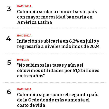
HACIENDA
3
Colombia se ubica como el sexto país
con mayor morosidad bancaria en
América Latina
HACIENDA
4
Inflación se ubicaría en 6,2% en julio y
regresaría a niveles máximos de 2024
BANCOS
5
"No subimos las tasas y aún así
obtuvimos utilidades por $1,2 billones
en tres años"
HACIENDA
6
Colombia sigue como el segundo país
de la Ocde donde más aumenta el
costo de vida