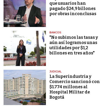
que usuarios han
pagado $24,9 billones
por obras inconclusas
BANCOS
"No subimos las tasas y
aún así logramos unas
utilidades por $1,2
billones en tres años"
JUDICIAL
La Superindustria y
Comercio sancionó con
$1.774 millones al
Hospital Militar de
Bogotá