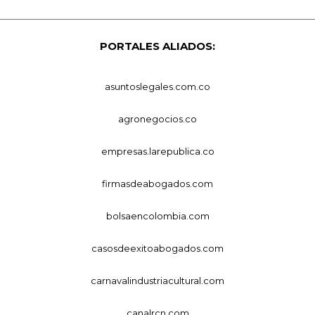
PORTALES ALIADOS:
asuntoslegales.com.co
agronegocios.co
empresas.larepublica.co
firmasdeabogados.com
bolsaencolombia.com
casosdeexitoabogados.com
carnavalindustriacultural.com
canalrcn.com