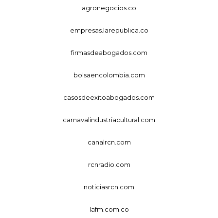
agronegocios.co
empresas.larepublica.co
firmasdeabogados.com
bolsaencolombia.com
casosdeexitoabogados.com
carnavalindustriacultural.com
canalrcn.com
rcnradio.com
noticiasrcn.com
lafm.com.co