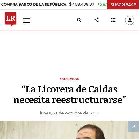
$ 408.498,97
+$ 8.753,81
+2,19%
 BANCO DE LA REPÚBLICA
TASA 
SUSCRÍBASE
EMPRESAS
“La Licorera de Caldas
necesita reestructurarse”
lunes, 21 de octubre de 2013